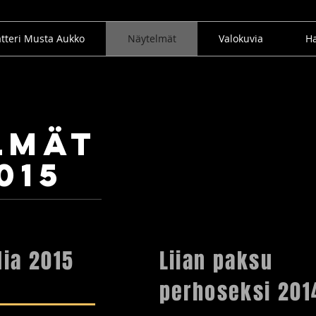
tteri Musta Aukko
Näytelmät
Valokuvia
Ha
lmät
015
ia 2015
Liian paksu
perhoseksi 201