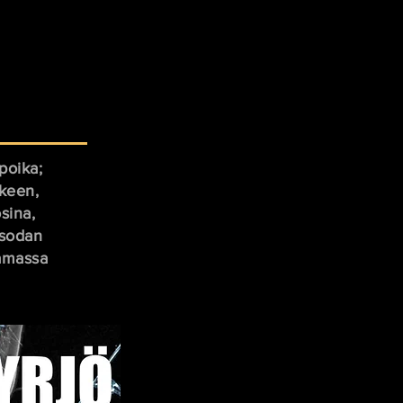
poika;
lkeen,
sina,
ssodan
tamassa