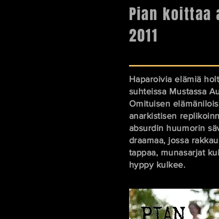
Pian koittaa 
2011
Haparoivia elämiä holt
suhteissa Mustassa A
Omituisen elämänilois
anarkistisen replikoin
absurdin huumorin sä
draamaa, jossa rakkaus
tappaa, munasarjat ku
hyppy kulkee.