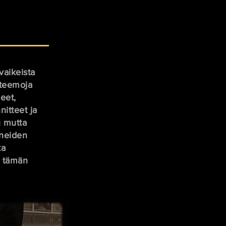
vaikeista
 teemoja
eet,
nitteet ja
u mutta
yneiden
ka
s tämän