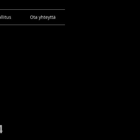
llitus
Ota yhteyttä
4