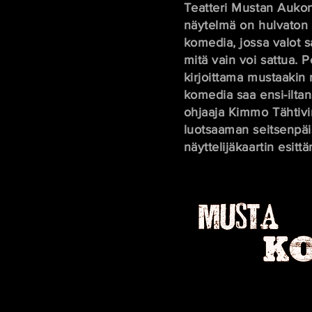
​Teatteri Mustan Auk
näytelmä on hulvaton 
komedia, jossa valot 
mitä vain voi sattua. P
kirjoittama mustaakin
komedia saa ensi-ilta
ohjaaja Kimmo Tähtivi
luotsaaman seitsenpä
näyttelijäkaartin esitt