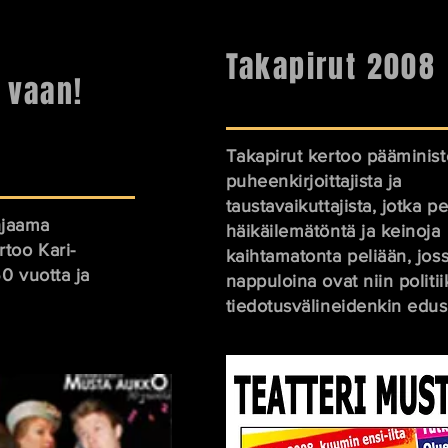
Takapirut 2008
 vaan!
Takapirut kertoo pääminist
puheenkirjoittajista ja
taustavaikuttajista, jotka p
hjaama
häikäilemätöntä ja keinoja
rtoo Kari-
kaihtamatonta peliään, jos
50 vuotta ja
nappuloina ovat niin politi
tiedotusvälineidenkin edust