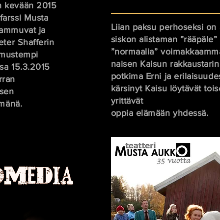
on kevään 2015
farssi Musta
Liian paksu perhoseksi on 
sammuvat ja
siskon alistaman ”rääpäle” 
eter Shafferin
”normaalia” voimakkaamma
 mustempi
naisen Kaisun rakkaustarina
nsa 15.3.2015
potkima Erni ja erilaisuude
rran
kärsinyt Kaisu löytävät tois
isen
yrittävät
ämänä.
oppia elämään yhdessä.