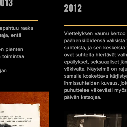
2013
2012
tapahtuu raaka
Viettelyksen vaunu kertoo
aja, entä
päähenkilöidensä välisistä 
suhteista, ja sen keskeisiä
en pienten
ovat suhteita hiertävät valh
 toimintaa
epäilykset, seksuaaliset jän
väkivalta. Näytelmä on raj
jan
samalla koskettava kärjist
ihmissuhteiden kuvaus, jo
puhuttelee väkevästi myö
päivän katsojaa.