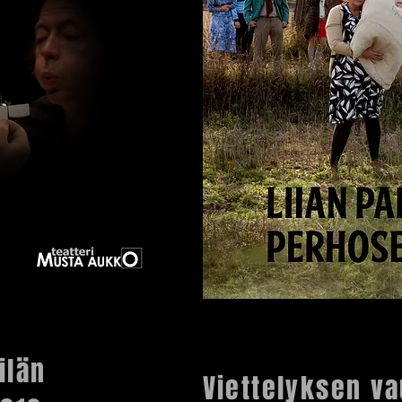
ilän
Viettelyksen v