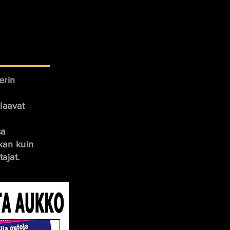
erin
elaavat
sa
ikan kuin
ajat.