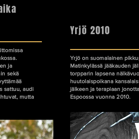
aika
Yrjö 2010
ittomissa
ukossa.
Yrjö on suomalainen pikku
en ja
Matinkylässä jääkauden jä
nin sekä
torpparin lapsena nälkävuo
vyttämää
huutolaispoikana kansalai
 sattuu, audi
jälkeen ja terapiaan jonot
ihtuvat, mutta
Espoossa vuonna 2010.