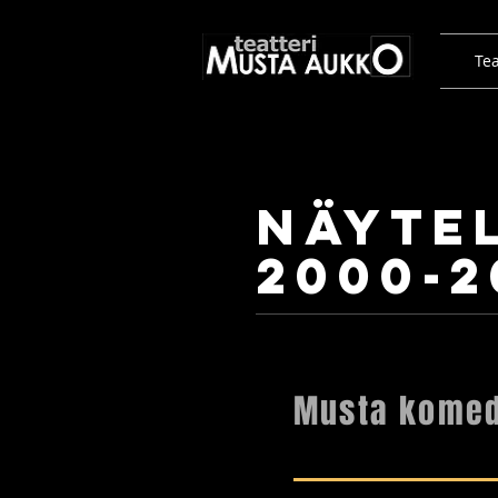
Tea
Näyte
2000-2
Musta komed