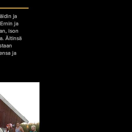
äidin ja
Ernin ja
n, ison
. Äitinsä
staan
ensa ja