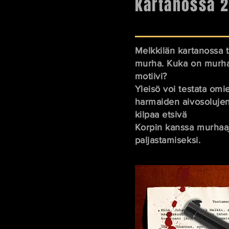
kartanossa 
Melkkilän kartanossa 
murha. Kuka on murha
motiivi?
Yleisö voi testata omi
harmaiden aivosolujen
kilpaa etsivä
Korpin kanssa murhaa
paljastamiseksi.