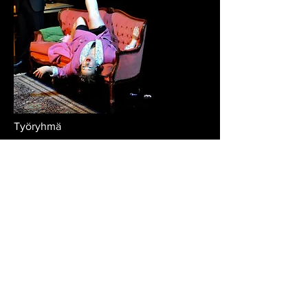
Työryhmä
Käsikirjoitus: Peter Shaffer
Suomennos: Seppo Loponen
Ohjaaja: Kimmo Tähtivirta
Näyttelijät: Krista Alanko, Pauliina
Alanko, Henry Granholm, Mervi
Kolehmainen, Sari Muurinen, Jarmo
Saari ja Jouni Vílen
Valot: Mika Natunen
Lavastus ja puvustus: Työryhmä