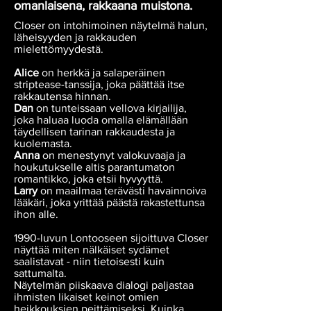
omanlaisena, rakkaana muistona.
Closer on intohimoinen näytelmä halun,
läheisyyden ja rakkauden
mielettömyydestä.
Alice
on herkkä ja salaperäinen
striptease-tanssija, joka päättää itse
rakkautensa hinnan.
Dan
on tunteissaan vellova kirjailija,
joka haluaa luoda omalla elämällään
täydellisen tarinan rakkaudesta ja
kuolemasta.
Anna
on menestynyt valokuvaaja ja
houkutukselle altis parantumaton
romantikko, joka etsii hyvyyttä.
Larry
on maailmaa terävästi havainnoiva
lääkäri, joka yrittää päästä rakastettunsa
ihon alle.
1990-luvun Lontooseen sijoittuva Closer
näyttää miten nälkäiset sydämet
saalistavat - niin tietoisesti kuin
sattumalta.
Näytelmän piiskaava dialogi paljastaa
ihmisten likaiset keinot omien
heikkouksien peittämiseksi. Kuinka