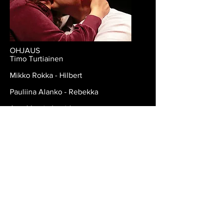
OHJAUS
Timo Turtiainen
Mikko Rokka - Hilbert
Pauliina Alanko - Rebekka
Asta Vuori - Ingrid
Ann-Mari Sundholm - Robin
Kati Perjus - Oda
Jarmo Saari - Kullanmuru
TEKNIIKKA
Matti Kleemola