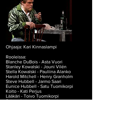
Ohjaaja: Kari Kinnaslampi
Rooleissa:
Blanche DuBois - Asta Vuori
Stanley Kowalski - Jouni Vilén
Stella Kowalski - Pauliina Alanko
Harold Mitchell - Henry Granholm
Steve Hubbell - Jarmo Saari
Eunice Hubbell - Satu Tuomikorpi
Koito - Kati Perjus
Lääkäri - Toivo Tuomikorpi
Sairaanhoitaja - Sari Muurinen
Merimies / Kaupustelija - Iiro Panula
TekniikkaValot ja äänet - Ann-Mari
Sundholm
Lavastus - Jarmo Saari, Kari Kinnaslampi