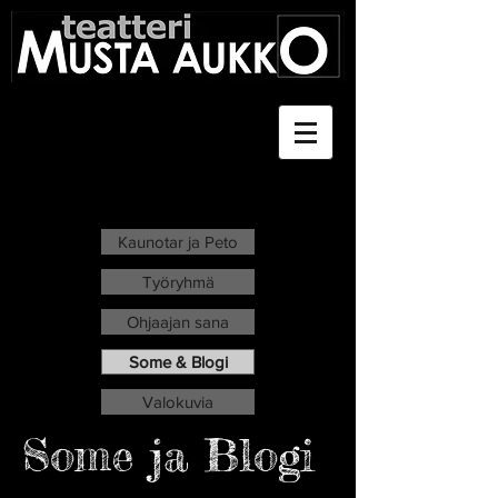
Kaunotar ja Peto
Työryhmä
Ohjaajan sana
Some & Blogi
Valokuvia
Some ja Blogi