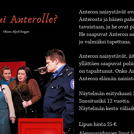
Anteron naisystävät ova
Anterosta ja hänen paho
tavoistaan, ja he ovat 
He saapuvat Anteron as
jo valmiiksi tapettuna.
Anteron naisystävät, äit
yllättäen saapuvat poliis
on tapahtunut. Onko Ant
Anteron elämän naisist
Näytelmän esityskausi 2
Suositusikä 12 vuotta.
Näytelmän kesto väliaik
Lipun hinta 25 €.
Alennusryhmien liput (op