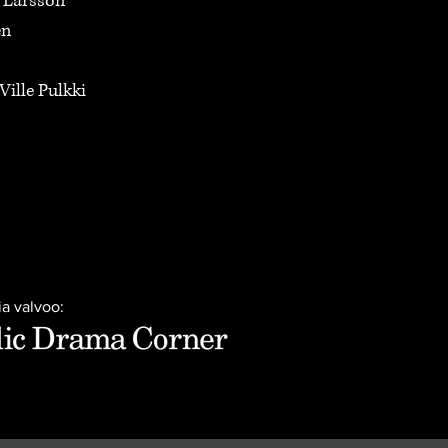
a Larsson
en
Ville Pulkki
ia valvoo: