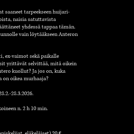
t saaneet tarpeekseen huijari-
ista, naisia satuttavista
päättäneet yhdessä tappaa tämän.
unnolle vain löytääkseen Anteron
i, ex-vaimot sekä paikalle
it yrittävät selvittää, mitä oikein
ero kuollut? Ja jos on, kuka
a on oikea murhaaja?
8.2.-28.3.2026.
oineen n. 2 h 10 min.
iskelijat, eläkeläiset) 20 €.