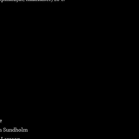
e
na Sundholm