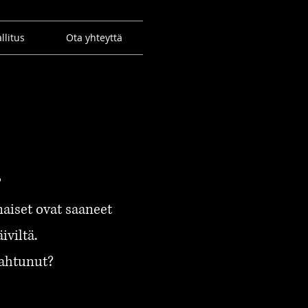
llitus
Ota yhteyttä
?
aiset ovat saaneet
iviltä.
ahtunut?