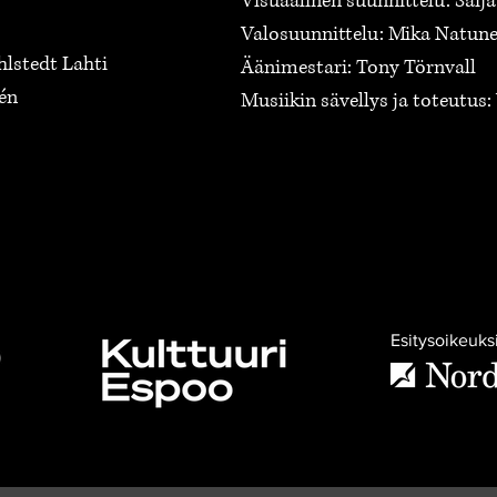
Visuaalinen suunnittelu: Saij
Valosuunnittelu: Mika Natun
hlstedt Lahti
Äänimestari: Tony Törnvall
én
Musiikin sävellys ja toteutus: 
Esitysoikeuks